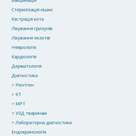
Вакцинація
Стерилізація кішки
Кастрація кота
Лікування гризунів
Лікування екзотів
Неврологія
Кардіологія
Дерматологія
Діагностика
> Рентген
> КТ
> МРТ
> УЗД тваринам
> Лабораторна діагностика
Ендокринологія