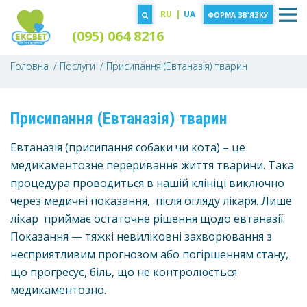
RU
|
UA
ФОРМА ЗВ'ЯЗКУ
(095) 064 8216
Головна
Послуги
Присипання (Евтаназія) тварин
Присипання (Евтаназія) тварин
Евтаназія (присипання собаки чи кота) – це
медикаментозне переривання життя тварини. Така
процедура проводиться в нашій клініці виключно
через медичні показання, після огляду лікаря. Лише
лікар приймає остаточне рішення щодо евтаназії.
Показання — тяжкі невиліковні захворювання з
несприятливим прогнозом або погіршенням стану,
що прогресує, біль, що не контролюється
медикаментозно.