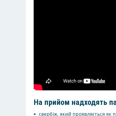
На прийом надходять п
свербіж, який проявляється як 