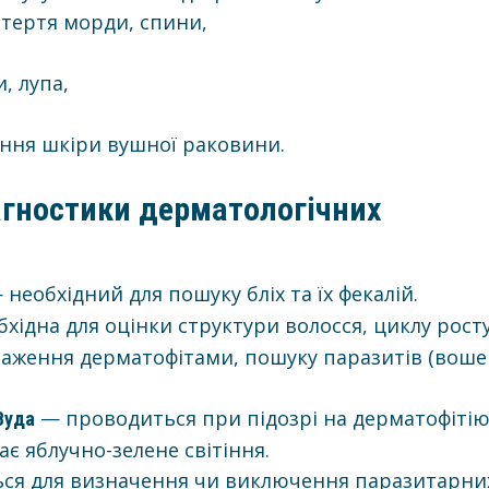
 тертя морди, спини,
, лупа,
ння шкіри вушної раковини.
агностики дерматологічних
необхідний для пошуку бліх та їх фекалій.
хідна для оцінки структури волосся, циклу рост
ураження дерматофітами, пошуку паразитів (воше
— проводиться при підозрі на дерматофіті
Вуда
ає яблучно-зелене світіння.
ся для визначення чи виключення паразитарни