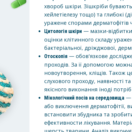
хвороб шкіри. Зішкріби бувають
хейлетіелезу тощо) та глибокі (
уражене спорами дерматофітів ч
— мазки-відбитки,
Цитологія шкіри
оцінки клітинного складу уражен
бактеріальної, дріжджової, дерм
— обов'язкове дослідже
Отоскопія
проходів. За її допомогою можн
новоутворення, кліщів. Також ц
слухового проходу, наявності та
якісного виконання іноді потріб
— 
Мікологічний посів на середовища
або виключення дерматофітії, в
встановити збудника та зробит
ефективности лікування. Матеріа
шерсть тварини. Аналіз виконуєт