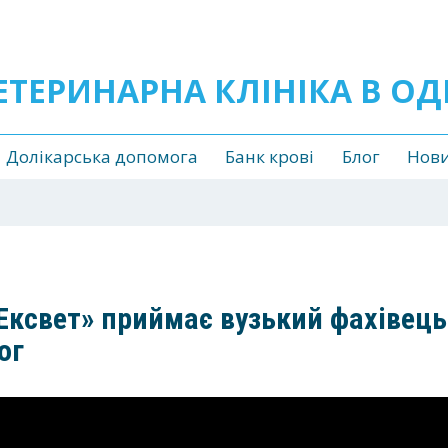
ЕТЕРИНАРНА КЛІНІКА В ОД
Долікарська допомога
Банк крові
Блог
Нов
«Ексвет» приймає вузький фахівець
ог