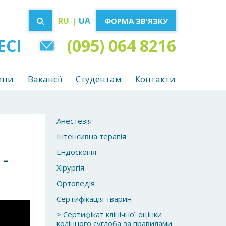
RU
|
UA
ФОРМА ЗВ'ЯЗКУ
ЕСІ
(095) 064 8216
ини
Вакансії
Студентам
Контакти
Анестезія
Інтенсивна терапія
Ендоскопія
 -
Хірургія
Ортопедія
Сертифікація тварин
> Сертифікат клінічної оцінки
колінного суглоба за правилами