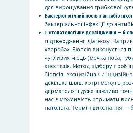
для вирощування грибкової кул
Бактеріологічний посів з антибіотик
бактеріальної інфекції до антибі
Гістопатологічне дослідження
— біоп
підтвердження діагнозу. Наприк
хворобах. Біопсія виконується п
чутливих місць (мочка носа, губ
анестезія. Метод відбору проб 
біопсія, ексцизійна чи інцизійн
декілька швів, котрі можуть роз
дерматології дуже важливо точн
нас є можливість отримати вис
патолога. Термін виконання — б