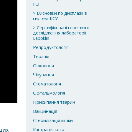
FCI
> Висновки по дисплазії в
системі КСУ
> Сертифіковані генетичні
дослідження лабораторії
Laboklin
Репродуктологія
Терапія
Онкологія
Чіпування
Стоматологія
Офтальмологія
Присипання тварин
Вакцинація
Стерилізація кішки
ших
Кастрація кота