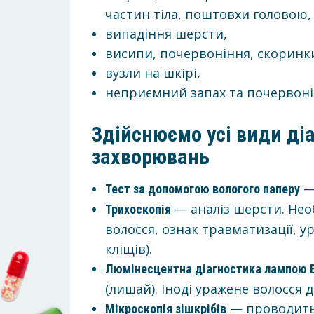
частин тіла, поштовхи головою,
випадіння шерсти,
висипи, почервоніння, скоринки
вузли на шкірі,
неприємний запах та почервоні
Здійснюємо усі види ді
захворювань
— 
Тест за допомогою вологого паперу
— аналіз шерсти. Необ
Трихоскопія
волосся, ознак травматизації, 
кліщів).
Люмінесцентна діагностика лампою 
(лишай). Іноді уражене волосся д
— проводить
Мікроскопія зішкрібів