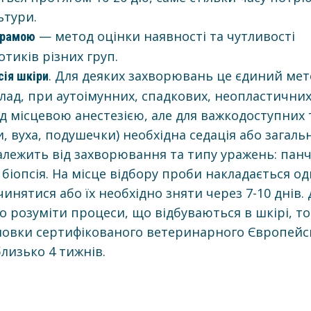
ьтури.
— метод оцінки наявності та чутливості
ограмою
отиків різних груп.
. Для деяких захворювань це єдиний мет
сія шкіри
лад, при аутоімунних, спадкових, неопластични
ід місцевою анестезією, але для важкодоступних 
и, вуха, подушечки) необхідна седація або загаль
залежить від захворювання та типу уражень: панч
а біопсія. На місце відбору проби накладається о
чинятися або їх необхідно зняти через 7-10 днів.
о розуміти процеси, що відбуваються в шкірі, то
новки сертифікованого ветеринарного Європейс
лизько 4 тижнів.