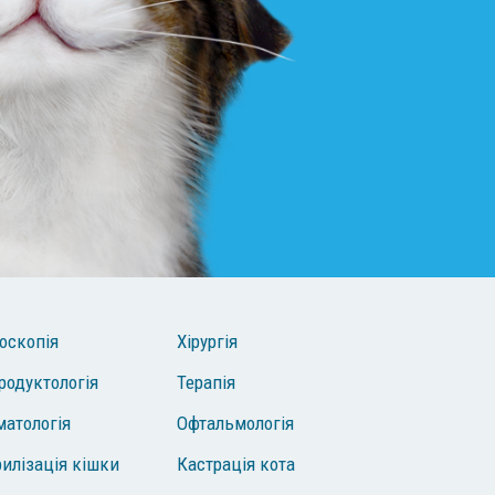
оскопія
Хірургія
родуктологія
Терапія
матологія
Офтальмологія
рилізація кішки
Кастрація кота