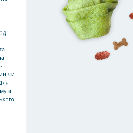
од
х
та
на
-
дин чи
 Для
му в
ького