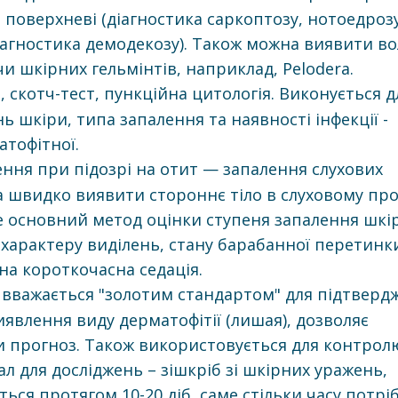
 поверхневі (діагностика саркоптозу, нотоедрозу
діагностика демодекозу). Також можна виявити во
и шкірних гельмінтів, наприклад, Pelodera.
 скотч-тест, пункційна цитологія. Виконується д
ь шкіри, типа запалення та наявності інфекції -
атофітної.
ння при підозрі на отит — запалення слухових
а швидко виявити стороннє тіло в слуховому про
е основний метод оцінки ступеня запалення шкі
 характеру виділень, стану барабанної перетинк
на короткочасна седація.
вважається "золотим стандартом" для підтверд
иявлення виду дерматофітії (лишая), дозволяє
и прогноз. Також використовується для контрол
л для досліджень – зішкріб зі шкірних уражень,
ься протягом 10-20 діб, саме стільки часу потрі