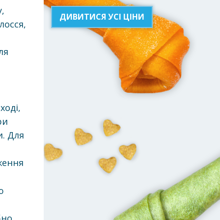
,
ДИВИТИСЯ УСІ ЦІНИ
лосся,
ля
ході,
ри
и. Для
ження
ю
бно