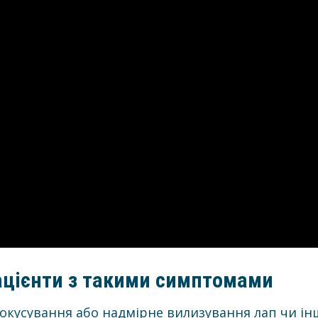
ацієнти з такими симптомами
покусування або надмірне вилизування лап чи ін