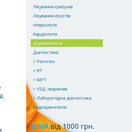
Лікування гризунів
Лікування екзотів
Неврологія
Кардіологія
Дерматологія
Діагностика
> Рентген
> КТ
> МРТ
у
> УЗД тваринам
й,
> Лабораторна діагностика
Ендокринологія
ю
ЦІНА
від 1000 грн.
х