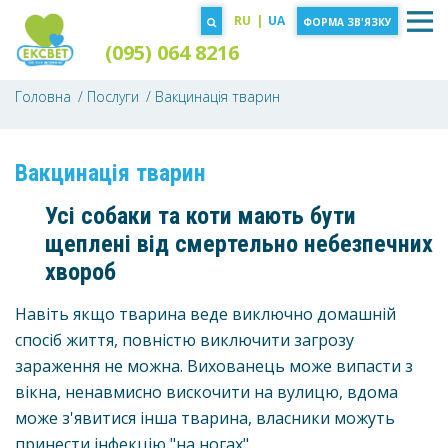
RU
|
UA
ФОРМА ЗВ'ЯЗКУ
(095) 064 8216
Головна
Послуги
Вакцинація тварин
Вакцинація тварин
Усі собаки та коти мають бути
щеплені від смертельно небезпечних
хвороб
Навіть якщо тварина веде виключно домашній
спосіб життя, повністю виключити загрозу
зараження не можна. Вихованець може випасти з
вікна, ненавмисно вискочити на вулицю, вдома
може з'явитися інша тварина, власники можуть
принести інфекцію "на ногах".