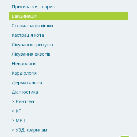
Присипання тварин
Вакцинація
Стерилізація кішки
Кастрація кота
Лікування гризунів
Лікування екзотів
Неврологія
Кардіологія
Дерматологія
Діагностика
> Рентген
> КТ
> МРТ
> УЗД тваринам