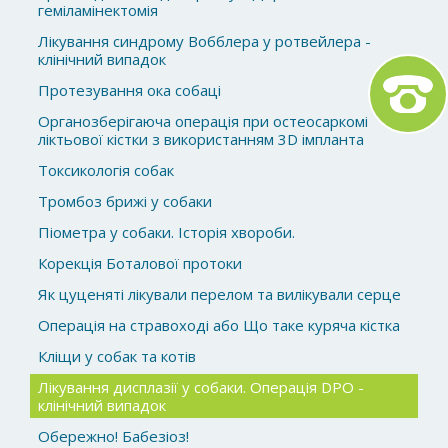
геміламінектомія
Лікування синдрому Вобблера у ротвейлера -
клінічний випадок
Протезування ока собаці
Органозберігаюча операція при остеосаркомі
ліктьової кістки з використанням 3D імпланта
Токсикологія собак
Тромбоз брижі у собаки
Піометра у собаки. Історія хвороби.
Корекція Боталової протоки
Як цуценяті лікували перелом та вилікували серце
Операція на стравоході або Що таке куряча кістка
Кліщи у собак та котів
Лікування дисплазії у собаки. Операція DPO -
клінічний випадок
Обережно! Бабезіоз!