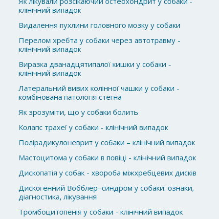
Як лікували розсікаючий остеохондрит у собаки -
клінічний випадок
Видалення пухлини головного мозку у собаки
Перелом хребта у собаки через автотравму -
клінічний випадок
Виразка дванадцятипалої кишки у собаки -
клінічний випадок
Латеральний вивих колінної чашки у собаки -
комбінована патологія стегна
Як зрозуміти, що у собаки болить
Колапс трахеї у собаки - клінічний випадок
Полірадикулоневрит у собаки – клінічний випадок
Мастоцитома у собаки в повіці - клінічний випадок
Дископатія у собак - хвороба міжхребцевих дисків
Дискогенний Вобблер–синдром у собаки: ознаки,
діагностика, лікування
Тромбоцитопенія у собаки - клінічний випадок