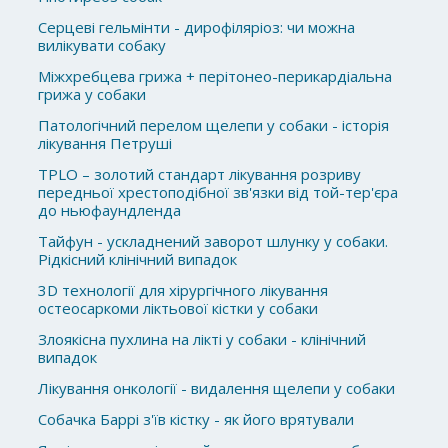
Серцеві гельмінти - дирофіляріоз: чи можна
вилікувати собаку
Міжхребцева грижа + перітонео-перикардіальна
грижа у собаки
Патологічний перелом щелепи у собаки - історія
лікування Петруші
TPLO – золотий стандарт лікування розриву
передньої хрестоподібної зв'язки від той-тер'єра
до ньюфаундленда
Тайфун - ускладнений заворот шлунку у собаки.
Рідкісний клінічний випадок
3D технології для хірургічного лікування
остеосаркоми ліктьової кістки у собаки
Злоякісна пухлина на лікті у собаки - клінічний
випадок
Лікування онкології - видалення щелепи у собаки
Собачка Баррі з'їв кістку - як його врятували