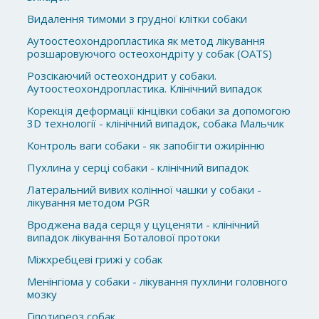
Видалення тимоми з грудної клітки собаки
Аутоостеохондропластика як метод лікування
розшаровуючого остеохондріту у собак (OATS)
Розсікаючий остеохондрит у собаки.
Аутоостеохондропластика. Клінічний випадок
Корекція деформації кінцівки собаки за допомогою
3D технології - клінічний випадок, собака Мальчик
Контроль ваги собаки - як запобігти ожирінню
Пухлина у серці собаки - клінічний випадок
Латеральний вивих колінної чашки у собаки -
лікування методом PGR
Вроджена вада серця у цуценяти - клінічний
випадок лікування Боталової протоки
Міжхребцеві грижі у собак
Менінгіома у собаки - лікування пухлини головного
мозку
Гіпотиреоз собак