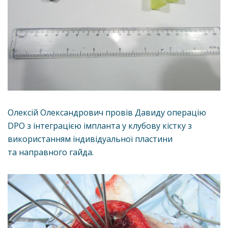
Олексій Олександрович провів Давиду операцію
DPO з інтеграцією імпланта у клубову кістку з
використанням індивідуальної пластини
та направного гайда.