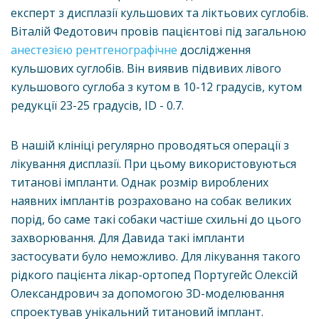
експерт з дисплазії кульшових та ліктьових суглобів.
Віталій Федотович провів пацієнтові під загальною
анестезією
рентгенографічне
дослідження
кульшових суглобів. Він виявив підвивих лівого
кульшового суглоба з кутом в 10-12 градусів, кутом
редукції 23-25 градусів, ID - 0.7.
В нашій клініці регулярно проводяться операції з
лікування дисплазії. При цьому використовуються
титанові імпланти. Однак розмір вироблених
наявних імплантів розраховано на собак великих
порід, бо саме такі собаки частіше схильні до цього
захворювання. Для Давида такі імпланти
застосувати було неможливо. Для лікування такого
рідкого пацієнта лікар-ортопед Португейс Олексій
Олександрович за допомогою 3D-моделювання
спроектував унікальний титановий імплант.