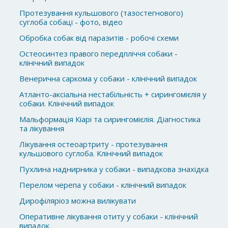
Протезування кульшового (тазостегнового)
суглоба собаці - фото, відео
Обробка собак від паразитів - робочі схеми
Остеосинтез правого передпліччя собаки -
клінічний випадок
Венерична саркома у собаки - клінічний випадок
Атланто-аксіальна нестабільність + сирингомієлія у
собаки. Клінічний випадок
Мальформація Кіарі та сирингомієлія. Діагностика
та лікування
Лікування остеоартриту - протезування
кульшового суглоба. Клінічний випадок
Пухлина наднирника у собаки - випадкова знахідка
Перелом черепа у собаки - клінічний випадок
Дирофіляріоз можна вилікувати
Оперативне лікування отиту у собаки - клінічний
випадок