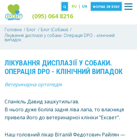
RU
|
UA
ФОРМА ЗВ'ЯЗКУ
(095) 064 8216
Головна
Блог
Блог (Собаки)
Лікування дисплазії у собаки. Операція DPO - клінічний
випадок
ЛІКУВАННЯ ДИСПЛАЗІЇ У СОБАКИ.
ОПЕРАЦІЯ DPO - КЛІНІЧНИЙ ВИПАДОК
Ветеринарна ортопедія
Спанієль Давид зашкутильгав.
В нього дуже боліла задня ліва лапа, то власниця
привела його до ветеринарної клініки "Ексвет".
Наш головний лікар Віталій Федотович Райлян —