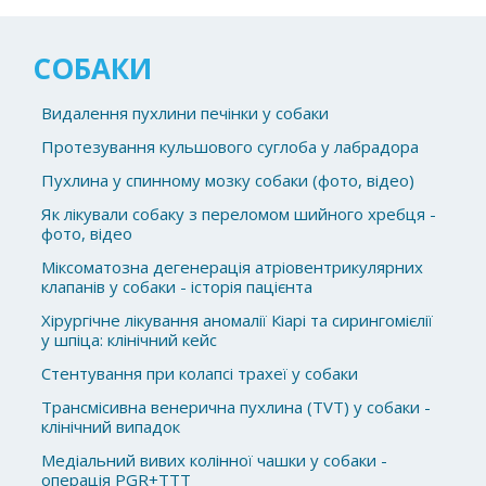
СОБАКИ
Видалення пухлини печінки у собаки
Протезування кульшового суглоба у лабрадора
Пухлина у спинному мозку собаки (фото, відео)
Як лікували собаку з переломом шийного хребця -
фото, відео
Міксоматозна дегенерація атріовентрикулярних
клапанів у собаки - історія пацієнта
Хірургічне лікування аномалії Кіарі та сирингомієлії
у шпіца: клінічний кейс
Стентування при колапсі трахеї у собаки
Трансмісивна венерична пухлина (TVT) у собаки -
клінічний випадок
Медіальний вивих колінної чашки у собаки -
операція PGR+TTT