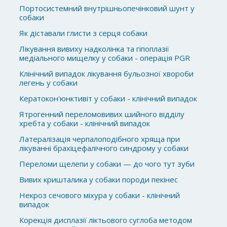
Портосистемний внутрішньопечінковий шунт у
собаки
Як діставали глисти з серця собаки
Лікування вивиху надколінка та гіпоплазії
медіального мищелку у собаки - операція PGR
Клінічний випадок лікування бульозної хвороби
легень у собаки
Кератокон'юнктивіт у собаки - клінічний випадок
Ятрогенний переломовивих шийного відділу
хребта у собаки - клінічний випадок
Латералізація черпалоподібного хряща при
лікуванні брахіцефалічного синдрому у собаки
Переломи щелепи у собаки — до чого тут зуби
Вивих кришталика у собаки породи пекінес
Некроз сечового міхура у собаки - клінічний
випадок
Корекція дисплазії ліктьового суглоба методом