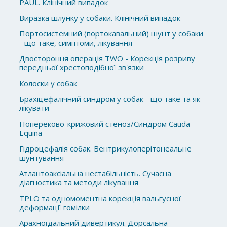
PAUL. Клінічний випадок
Виразка шлунку у собаки. Клінічний випадок
Портосистемний (портокавальний) шунт у собаки
- що таке, симптоми, лікування
Двостороння операція TWO - Корекція розриву
передньої хрестоподібної зв'язки
Колоски у собак
Брахіцефалічний синдром у собак - що таке та як
лікувати
Попереково-крижовий стеноз/Синдром Cauda
Equina
Гідроцефалія собак. Вентрикулоперітонеальне
шунтування
Атлантоаксіальна нестабільність. Сучасна
діагностика та методи лікування
TPLO та одномоментна корекція вальгусної
деформації гомілки
Арахноїдальний дивертикул. Дорсальна