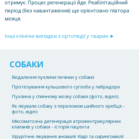
отримує. Процес регенерації йде. Реабілітаційний
період (без навантаження) ще орієнтовно півтора
місяця.
Інші клінічні випадки з ортопедії у тварин ►
СОБАКИ
Видалення пухлини печінки у собаки
Протезування кульшового суглоба у лабрадора
Пухлина у спинному мозку собаки (фото, відео)
Як лікували собаку з переломом шийного хребця -
фото, відео
Міксоматозна дегенерація атріовентрикулярних
клапанів у собаки - історія пацієнта
Хірургічне лікування аномалії Кіарі та сирингомієлії