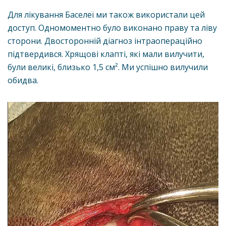
Для лікування Баселеї ми також використали цей
доступ. Одномоментно було виконано праву та ліву
сторони. Двосторонній діагноз інтраопераційно
підтвердився. Хрящові клапті, які мали вилучити,
були великі, близько 1,5 см². Ми успішно вилучили
обидва.