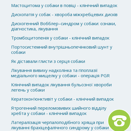
Мастоцитома у собаки в повіці - клінічний випадок
Дископатія у собак - хвороба міжхребцевих дисків
Дискогенний Вобблер–синдром у собаки: ознаки,
діагностика, лікування
Тромбоцитопенія у собаки - клінічний випадок
Портосистемний внутрішньопечінковий шунт у
собаки
Як діставали глисти з серця собаки
Лікування вивиху надколінка та гіпоплазії
медіального мищелку у собаки - операція PGR
Клінічний випадок лікування бульозної хвороби
легень у собаки
Кератокон'юнктивіт у собаки - клінічний випадок
Ятрогенний переломовивих шийного відділу
хребта у собаки - клінічний випадок
Латералізація черпалоподібного хряща при
лікуванні брахіцефалічного синдрому у собаки