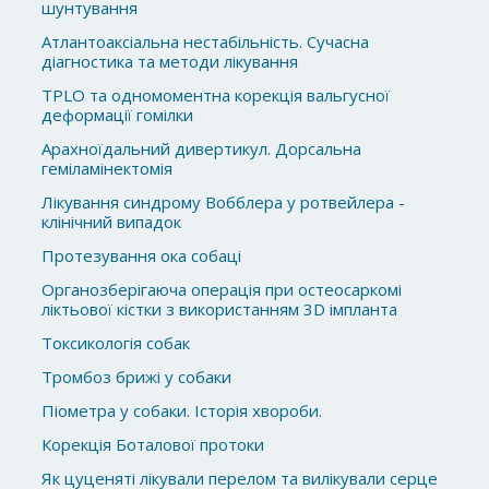
шунтування
Атлантоаксіальна нестабільність. Сучасна
діагностика та методи лікування
TPLO та одномоментна корекція вальгусної
деформації гомілки
Арахноїдальний дивертикул. Дорсальна
геміламінектомія
Лікування синдрому Вобблера у ротвейлера -
клінічний випадок
Протезування ока собаці
Органозберігаюча операція при остеосаркомі
ліктьової кістки з використанням 3D імпланта
Токсикологія собак
Тромбоз брижі у собаки
Піометра у собаки. Історія хвороби.
Корекція Боталової протоки
Як цуценяті лікували перелом та вилікували серце