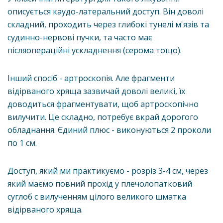
описується каудо-латеральний доступ. Він доволі
складний, проходить через глибокі тунелі м'язів та
судинно-нервові пучки, та часто має
післяопераційні ускладнення (серома тощо).
Інший спосіб - артроскопія. Але фрагменти
відірваного хряща зазвичай доволі великі, їх
доводиться фрагментувати, щоб артроскопічно
вилучити. Це складно, потребує вкрай дорогого
обладнання. Єдиний плюс - виконуються 2 проколи
по 1 см.
Доступ, який ми практикуємо - розріз 3-4 см, через
який маємо повний прохід у плечолопатковий
суглоб с вилученням цілого великого шматка
відірваного хряща.