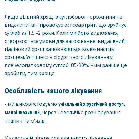
Якщо вільний хрящ із суглобової порожнини не
видалити, він провокує остеоартрит, що зруйнує
суглоб за 1,5 -2 роки. Коли ми його видаляємо,
створюються умови для загоювання, видалений
гіаліновий хрящ заповнюється волокнистим
хрящем. Успішність хірургічного лікування у
плечелопатковому суглобі 85-90%. Чим раніше це
зробити, тим краще.
Особливість нашого лікування
- ми використовуємо
унікальний хірургічний доступ,
через невеличке розшарування
малоінвазивний,
тканин та м'язів.
У класичній літературі для такого лікування