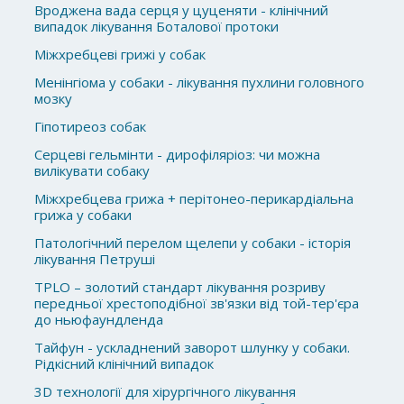
Вроджена вада серця у цуценяти - клінічний
випадок лікування Боталової протоки
Міжхребцеві грижі у собак
Менінгіома у собаки - лікування пухлини головного
мозку
Гіпотиреоз собак
Серцеві гельмінти - дирофіляріоз: чи можна
вилікувати собаку
Міжхребцева грижа + перітонео-перикардіальна
грижа у собаки
Патологічний перелом щелепи у собаки - історія
лікування Петруші
TPLO – золотий стандарт лікування розриву
передньої хрестоподібної зв'язки від той-тер'єра
до ньюфаундленда
Тайфун - ускладнений заворот шлунку у собаки.
Рідкісний клінічний випадок
3D технології для хірургічного лікування