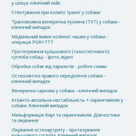
у шпіца: клінічний кейс
Стентування при колапсі трахеї у собаки
Трансмісивна венерична пухлина (TVT) у собаки -
клінічний випадок
Медіальний вивих колінної чашки у собаки -
операція PGR+TTT
Протезування кульшового (тазостегнового)
суглоба собаці - фото, відео
Обробка собак від паразитів - робочі схеми
Остеосинтез правого передпліччя собаки -
клінічний випадок
Венерична саркома у собаки - клінічний випадок
Атланто-аксіальна нестабільність + сирингомієлія у
собаки. Клінічний випадок
Мальформація Кіарі та сирингомієлія. Діагностика
та лікування
Лікування остеоартриту - протезування
кульшового суглоба. Клінічний випадок