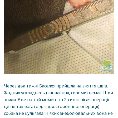
Через два тижні Баселея прийшла на зняття швів.
Жодних ускладнень (запалення, сероми) немає. Шви
зняли. Вже на той момент (а 2 тижні після операції -
це не так багато для двосторонньої операції)
собака не кульгала. Ніяких знеболювальних вона не