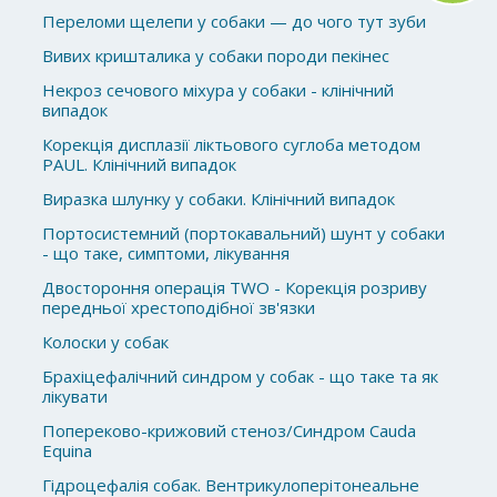
Переломи щелепи у собаки — до чого тут зуби
Вивих кришталика у собаки породи пекінес
Некроз сечового міхура у собаки - клінічний
випадок
Корекція дисплазії ліктьового суглоба методом
PAUL. Клінічний випадок
Виразка шлунку у собаки. Клінічний випадок
Портосистемний (портокавальний) шунт у собаки
- що таке, симптоми, лікування
Двостороння операція TWO - Корекція розриву
передньої хрестоподібної зв'язки
Колоски у собак
Брахіцефалічний синдром у собак - що таке та як
лікувати
Попереково-крижовий стеноз/Синдром Cauda
Equina
Гідроцефалія собак. Вентрикулоперітонеальне