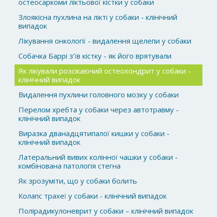
остеосаркоми ліктьової кістки у собаки
Злоякісна пухлина на лікті у собаки - клінічний
випадок
Лікування онкології - видалення щелепи у собаки
Собачка Баррі з'їв кістку - як його врятували
Як лікували розсікаючий остеохондрит у собаки -
клінічний випадок
Видалення пухлини головного мозку у собаки
Перелом хребта у собаки через автотравму -
клінічний випадок
Виразка дванадцятипалої кишки у собаки -
клінічний випадок
Латеральний вивих колінної чашки у собаки -
комбінована патологія стегна
Як зрозуміти, що у собаки болить
Колапс трахеї у собаки - клінічний випадок
Полірадикулоневрит у собаки – клінічний випадок