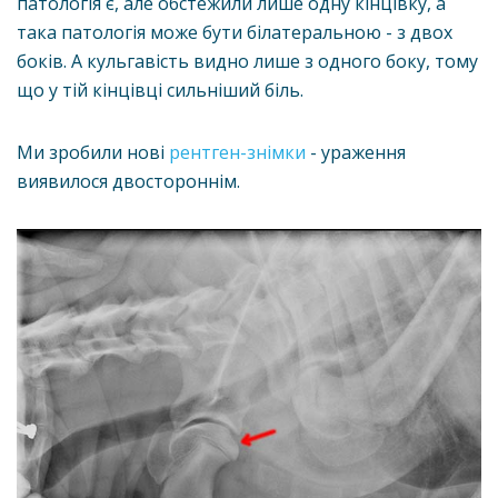
патологія є, але обстежили лише одну кінцівку, а
така патологія може бути білатеральною - з двох
боків. А кульгавість видно лише з одного боку, тому
що у тій кінцівці сильніший біль.
Ми зробили нові
рентген-знімки
- ураження
виявилося двостороннім.