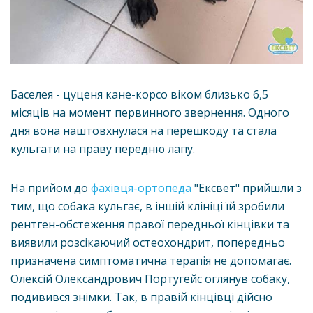
Баселея - цуценя кане-корсо віком близько 6,5
місяців на момент первинного звернення. Одного
дня вона наштовхнулася на перешкоду та стала
кульгати на праву передню лапу.
На прийом до
фахівця-ортопеда
"Ексвет" прийшли з
тим, що собака кульгає, в іншій клініці їй зробили
рентген-обстеження правої передньої кінцівки та
виявили розсікаючий остеохондрит, попередньо
призначена симптоматична терапія не допомагає.
Олексій Олександрович Португейс оглянув собаку,
подивився знімки. Так, в правій кінцівці дійсно